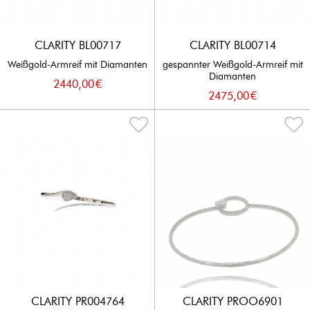
MIT
RUBIN-
ANSEHEN
Farbe
ANHÄNGER
RINGE
ALLE
SMARAGD
ANSEHEN
CLARITY BL00717
CLARITY BL00714
SMARAGD-
HALSKETTEN
ALLE
RINGE
ANSEHEN
Weißgold-Armreif mit Diamanten
gespannter Weißgold-Armreif mit
DIAMANT
Diamanten
RUBIN
ARMREIFEN
2440,00
€
SAPHIR-
HALSKETTEN
ENGEL
2475,00
€
RINGE
DIAMANT
SAPHIR
SYMBOL
ARMBÄNDER
TOPAS-
HALSKETTEN
RINGE
BLUME
EDELSTEIN
DIAMANT
ARMSCHMUCK
AQUAMARIN-
HALSKETTEN
RINGE
TOPAS
WEITERE
HALSKETTEN
EDELSTEIN-
RINGE
AUQUAMARIN
HALSKETTEN
CLARITY PR004764
CLARITY PROO6901