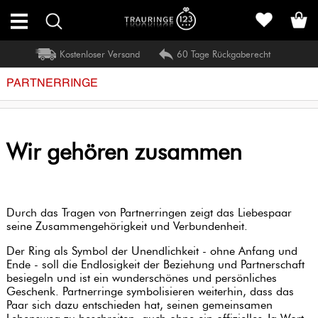
Kostenloser Versand
60 Tage Rückgaberecht
HOCHZEIT
PARTNERRINGE
SCHMUCK
SAISON
Wir gehören zusammen
RINGE
Durch das Tragen von Partnerringen zeigt das Liebespaar
seine Zusammengehörigkeit und Verbundenheit.
HALSKETTEN
EDELSTEIN-
RINGE
Der Ring als Symbol der Unendlichkeit - ohne Anfang und
ARMSCHMUCK
EDELSTEIN
Ende - soll die Endlosigkeit der Beziehung und Partnerschaft
HALSKETTEN
ALLE
besiegeln und ist ein wunderschönes und persönliches
ANSEHEN
Geschenk. Partnerringe symbolisieren weiterhin, dass das
DIAMANT
Paar sich dazu entschieden hat, seinen gemeinsamen
HALSKETTEN
ARMSCHMUCK
ALLE