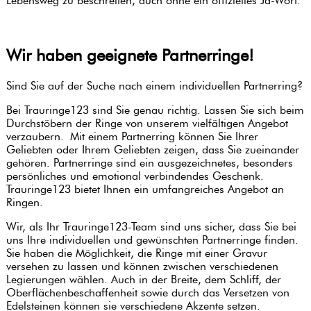
Lebensweg zu beschreiten, auch ohne ein offizielles Ja-Wort.
MIT
RUBIN-
ANSEHEN
ANHÄNGER
RINGE
ALLE
SMARAGD
ANSEHEN
SMARAGD-
HALSKETTEN
ALLE
Wir haben geeignete Partnerringe!
RINGE
ANSEHEN
DIAMANT
RUBIN
ARMREIFEN
Sind Sie auf der Suche nach einem individuellen Partnerring?
SAPHIR-
HALSKETTEN
ENGEL
RINGE
Bei Trauringe123 sind Sie genau richtig. Lassen Sie sich beim
DIAMANT
Durchstöbern der Ringe von unserem vielfältigen Angebot
SAPHIR
SYMBOL
ARMBÄNDER
verzaubern. Mit einem Partnerring können Sie Ihrer
TOPAS-
HALSKETTEN
Geliebten oder Ihrem Geliebten zeigen, dass Sie zueinander
RINGE
BLUME
EDELSTEIN
gehören. Partnerringe sind ein ausgezeichnetes, besonders
DIAMANT
ARMSCHMUCK
persönliches und emotional verbindendes Geschenk.
AQUAMARIN-
HALSKETTEN
Trauringe123 bietet Ihnen ein umfangreiches Angebot an
RINGE
Ringen.
TOPAS
Wir, als Ihr Trauringe123-Team sind uns sicher, dass Sie bei
WEITERE
HALSKETTEN
uns Ihre individuellen und gewünschten Partnerringe finden.
EDELSTEIN-
Sie haben die Möglichkeit, die Ringe mit einer Gravur
RINGE
AUQUAMARIN
versehen zu lassen und können zwischen verschiedenen
HALSKETTEN
Legierungen wählen. Auch in der Breite, dem Schliff, der
Oberflächenbeschaffenheit sowie durch das Versetzen von
Edelsteinen können sie verschiedene Akzente setzen.