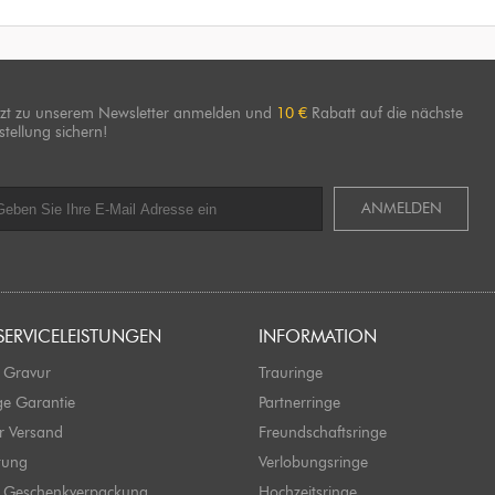
tzt zu unserem Newsletter anmelden und
10 €
Rabatt auf die nächste
stellung sichern!
ANMELDEN
SERVICELEISTUNGEN
INFORMATION
 Gravur
Trauringe
ge Garantie
Partnerringe
r Versand
Freundschaftsringe
tung
Verlobungsringe
e Geschenkverpackung
Hochzeitsringe