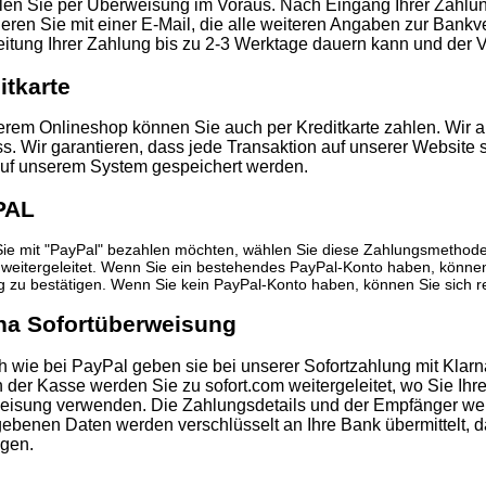
en Sie per Überweisung im Voraus. Nach Eingang Ihrer Zahlung
ieren Sie mit einer E-Mail, die alle weiteren Angaben zur Bankv
itung Ihrer Zahlung bis zu 2-3 Werktage dauern kann und der V
itkarte
erem Onlineshop können Sie auch per Kreditkarte zahlen. Wir 
ss.
Wir garantieren, dass jede Transaktion auf unserer Website s
auf unserem System gespeichert werden.
PAL
ie mit "PayPal" bezahlen möchten, wählen Sie diese Zahlungsmethode
weitergeleitet. Wenn Sie ein bestehendes PayPal-Konto haben, können
 zu bestätigen. Wenn Sie kein PayPal-Konto haben, können Sie sich reg
na Sofortüberweisung
h wie bei PayPal geben sie bei unserer Sofortzahlung mit Klar
 der Kasse werden Sie zu sofort.com weitergeleitet, wo Sie Ihr
isung verwenden. Die Zahlungsdetails und der Empfänger werd
ebenen Daten werden verschlüsselt an Ihre Bank übermittelt, 
igen.