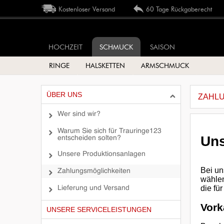
Kostenloser Versand
60 Tage Rückgaberecht
HOCHZEIT
SCHMUCK
SAISON
RINGE
HALSKETTEN
ARMSCHMUCK
ÜBER UNS
ZAHL
Wer sind wir?
Warum Sie sich für Trauringe123
Un
entscheiden solten?
Unsere Produktionsanlagen
Bei un
Zahlungsmöglichkeiten
wählen
die fü
Lieferung und Versand
Vork
UNSERE SERVICELEISTUNGEN