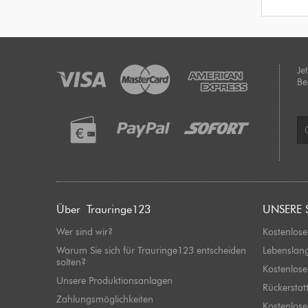
Je
Be
Über Trauringe123
UNSERE 
Wer sind wir?
Kostenlose
Warum Sie sich für Trauringe123 entscheiden
Lebenslan
solten?
Kostenlose
Unsere Produktionsanlagen
Rückerstat
Zahlungsmöglichkeiten
Kostenlos