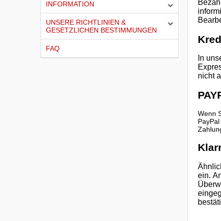
Bezahl
INFORMATION
inform
Bearbe
UNSERE RICHTLINIEN &
GESETZLICHEN BESTIMMUNGEN
Kred
FAQ
In uns
Expre
nicht 
PAY
Wenn S
PayPal 
Zahlung
Klar
Ähnlic
ein.
An
Überwe
eingeg
bestät