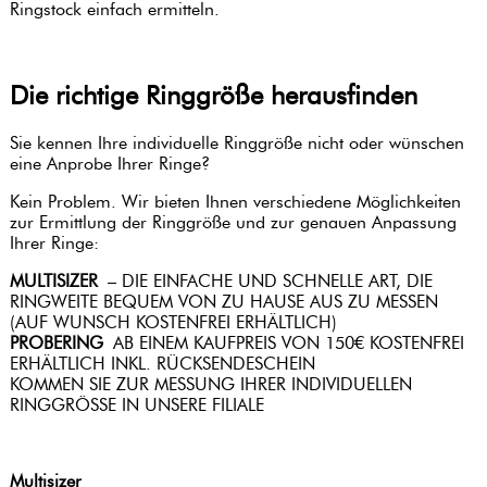
MIT
RUBIN-
ANSEHEN
Ringstock einfach ermitteln.
ANHÄNGER
RINGE
ALLE
SMARAGD
ANSEHEN
SMARAGD-
HALSKETTEN
ALLE
Die richtige Ringgröße herausfinden
RINGE
ANSEHEN
DIAMANT
RUBIN
ARMREIFEN
Sie kennen Ihre individuelle Ringgröße nicht oder wünschen
SAPHIR-
HALSKETTEN
ENGEL
eine Anprobe Ihrer Ringe?
RINGE
DIAMANT
SAPHIR
SYMBOL
ARMBÄNDER
Kein Problem. Wir bieten Ihnen verschiedene Möglichkeiten
TOPAS-
HALSKETTEN
zur Ermittlung der Ringgröße und zur genauen Anpassung
RINGE
Ihrer Ringe:
BLUME
EDELSTEIN
DIAMANT
ARMSCHMUCK
MULTISIZER
– DIE EINFACHE UND SCHNELLE ART, DIE
AQUAMARIN-
HALSKETTEN
RINGWEITE BEQUEM VON ZU HAUSE AUS ZU MESSEN
RINGE
(AUF WUNSCH KOSTENFREI ERHÄLTLICH)
TOPAS
PROBERING
AB EINEM KAUFPREIS VON 150€ KOSTENFREI
WEITERE
HALSKETTEN
ERHÄLTLICH INKL. RÜCKSENDESCHEIN
EDELSTEIN-
KOMMEN SIE ZUR MESSUNG IHRER INDIVIDUELLEN
RINGE
RINGGRÖSSE IN UNSERE FILIALE
AUQUAMARIN
HALSKETTEN
Multisizer