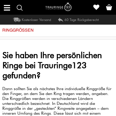
Kostenloser Versand
60 Tage Rückgaberecht
HOCHZEIT
RINGGRÖSSEN
SCHMUCK
SAISON
Sie haben Ihre persönlichen
Ringe bei Trauringe123
RINGE
gefunden?
HALSKETTEN
EDELSTEIN-
RINGE
Dann sollten Sie als nächstes Ihre individuelle Ringgröße für
den Finger, an dem Sie den Ring tragen werden, angeben.
ARMSCHMUCK
EDELSTEIN
Die Ringgrößen werden in verschiedenen Ländern
HALSKETTEN
ALLE
unterschiedlich bezeichnet. In Deutschland wird die
ANSEHEN
DIAMANT
Ringgröße in der „gesteckten“ Ringweite angegeben – dem
HALSKETTEN
ARMSCHMUCK
ALLE
inneren Umfang des Rings. Diese lässt sich mit einem