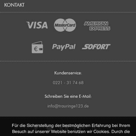
KONTAKT
LIEFERUNG UND VERSAND
DATENSCHUTZBESTIMMUNGEN
KOSTENLOSE GESCHENKVERPACKUNG
VERLOBUNGSRINGE
VERSANDGRUNDSÄTZE
KOSTENLOSES RINGMASS
HOCHZEITSRINGE
WIDERRUFSBELEHRUNG
SCHMUCK NACH IHREN WÜNSCHEN
EHERINGE
COOKIE-RICHTLINIEN
BERATUNG UND SERVICE
RINGGRÖSSEN
STORNIERUNG ODER ÄNDERUNG EINER BESTELLUNG
GUTSCHEINE
GRAVUREN
Kundenservice:
ETHISCHE QUELLEN & GRUNDSÄTZE
0221 - 31 74 68
WIE BESTELLE ICH RICHTIG?
IMPRESSUM
Schreiben Sie eine E-Mail:
info@trauringe123.de
Für die Sicherstellung der bestmöglichen Erfahrung bei Ihrem
Besuch auf unserer Website benutzen wir Cookies. Durch die