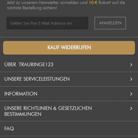
Jetzt zu unserem Newsletter anmelden und
10 €
Rabatt auf die
nächste Bestellung sichern!
ANMELDEN
KAUF WIDERRUFEN
ÜBER TRAURINGE123
UNSERE SERVICELEISTUNGEN
WER SIND WIR?
INFORMATION
WARUM SIE SICH FÜR TRAURINGE123 ENTSCHEIDEN
KOSTENLOSE GRAVUR
SOLTEN?
UNSERE RICHTLINIEN & GESETZLICHEN
LEBENSLANGE GARANTIE
TRAURINGE
BESTIMMUNGEN
UNSERE PRODUKTIONSANLAGEN
KOSTENLOSER VERSAND
PARTNERRINGE
FAQ
ZAHLUNGSMÖGLICHKEITEN
ALLGEMEINE GESCHÄFTSBEDINGUNGEN
RÜCKERSTATTUNG
FREUNDSCHAFTSRINGE