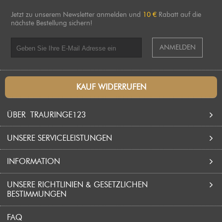
Jetzt zu unserem Newsletter anmelden und
10 €
Rabatt auf die
nächste Bestellung sichern!
ANMELDEN
KAUF WIDERRUFEN
ÜBER TRAURINGE123
UNSERE SERVICELEISTUNGEN
WER SIND WIR?
INFORMATION
WARUM SIE SICH FÜR TRAURINGE123 ENTSCHEIDEN
KOSTENLOSE GRAVUR
SOLTEN?
UNSERE RICHTLINIEN & GESETZLICHEN
LEBENSLANGE GARANTIE
TRAURINGE
BESTIMMUNGEN
UNSERE PRODUKTIONSANLAGEN
KOSTENLOSER VERSAND
PARTNERRINGE
FAQ
ZAHLUNGSMÖGLICHKEITEN
ALLGEMEINE GESCHÄFTSBEDINGUNGEN