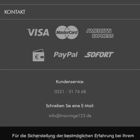
RÜCKERSTATTUNG
FREUNDSCHAFTSRINGE
KONTAKT
LIEFERUNG UND VERSAND
DATENSCHUTZBESTIMMUNGEN
KOSTENLOSE GESCHENKVERPACKUNG
VERLOBUNGSRINGE
VERSANDGRUNDSÄTZE
KOSTENLOSES RINGMASS
HOCHZEITSRINGE
WIDERRUFSBELEHRUNG
SCHMUCK NACH IHREN WÜNSCHEN
EHERINGE
COOKIE-RICHTLINIEN
BERATUNG UND SERVICE
RINGGRÖSSEN
STORNIERUNG ODER ÄNDERUNG EINER BESTELLUNG
GUTSCHEINE
GRAVUREN
Kundenservice:
ETHISCHE QUELLEN & GRUNDSÄTZE
0221 - 31 74 68
WIE BESTELLE ICH RICHTIG?
IMPRESSUM
Schreiben Sie eine E-Mail:
info@trauringe123.de
Für die Sicherstellung der bestmöglichen Erfahrung bei Ihrem