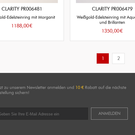
CLARITY PR006481
CLARITY PR006479
ld-Edelsteinring mit Morganit
Weißgold-Edelsteinring mit Aq
und Brillanten
1188,00
€
1350,00
€
1
2
tzt zu unserem Newsletter anmelden und
10 €
Rabatt auf die nächste
stellung sichern!
ANMELDEN