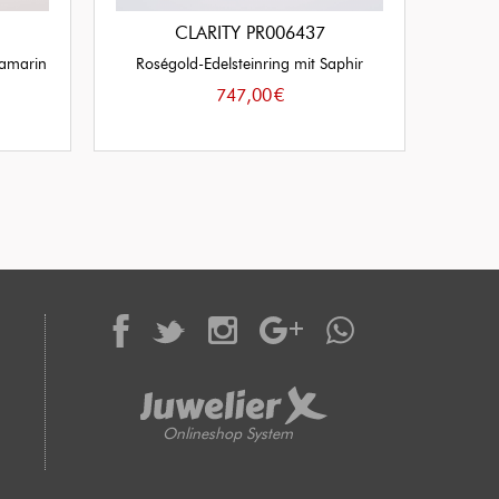
CLARITY PR006437
uamarin
Roségold-Edelsteinring mit Saphir
747,00
€
Onlineshop System