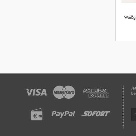
Weißgo
Je
Be