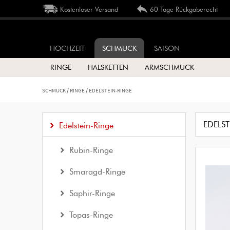
Kostenloser Versand
60 Tage Rückgaberecht
HOCHZEIT
SCHMUCK
SAISON
RINGE
HALSKETTEN
ARMSCHMUCK
SCHMUCK / RINGE / EDELSTEIN-RINGE
EDELST
Edelstein-Ringe
Rubin-Ringe
Smaragd-Ringe
Saphir-Ringe
Topas-Ringe