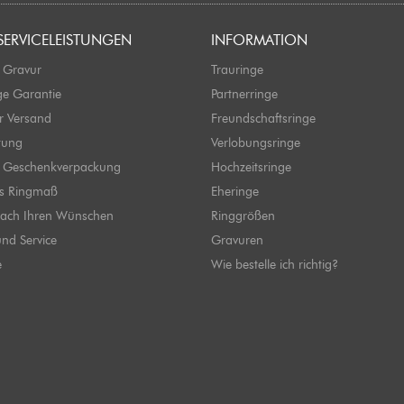
SERVICELEISTUNGEN
INFORMATION
 Gravur
Trauringe
ge Garantie
Partnerringe
r Versand
Freundschaftsringe
tung
Verlobungsringe
e Geschenkverpackung
Hochzeitsringe
es Ringmaß
Eheringe
ach Ihren Wünschen
Ringgrößen
nd Service
Gravuren
e
Wie bestelle ich richtig?